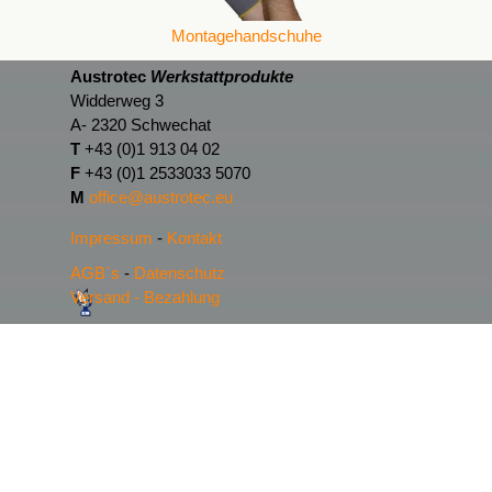
Montagehandschuhe
Austrotec
Werkstattprodukte
Widderweg 3
A- 2320 Schwechat
T
+43 (0)1 913 04 02
F
+43 (0)1 2533033 5070
M
office@austrotec.eu
Impressum
-
Kontakt
AGB`s
-
Datenschutz
Versand - Bezahlung
Zurück zum Seiteninhalt