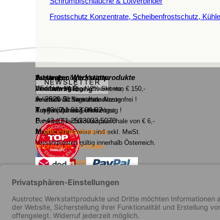
Schrumpfschläuche & Lötverbinder
Frostschutz Konzentrate, Scheibenfrostschutz, Kühle
Austrotec
Werkstattprodukte
Versand:
Zahlungsmöglichkeiten:
Widderweg 3
Ab einem Waren Nettowert von € 150,-
Innerhalb 14 Tage -2% Skonto,
A- 2320 Schwechat
beliefern wir Sie versandkostenfrei !
innerhalb 30 Tage ohne Abzug.
T
+43 (0)1 913 04 02
Ausgenommen Gefahrengut.
PayPal- Zahlung ohne Abzug !
F
+43 (0)1 2533033 5070
Darunter Frachtkostenpauschale von € 6,-
M
office@austrotec.eu
Angegebene Preise sind exkl. MwSt.
Versandkosten gültig innerhalb Österreich.
Impressum
-
Kontakt
AGB`s
-
Datenschutz
Versand - Bezahlung